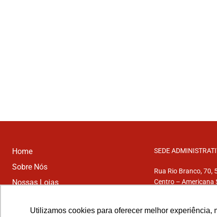
Home
SEDE ADMINISTRAT
Sobre Nós
Rua Rio Branco, 70, 
Nossas Lojas
Centro – Americana
Aparelhos
Telefone: (19) 3407-
Utilizamos cookies para oferecer melhor experiência, 
Trabalhe Conosco