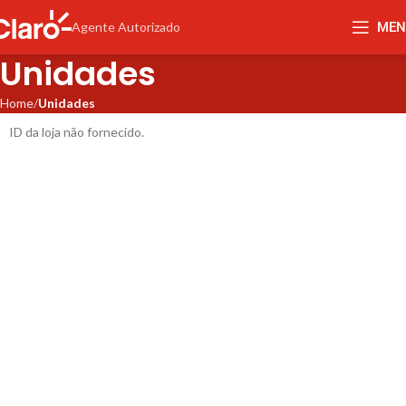
MEN
Agente Autorizado
Unidades
Home
Unidades
ID da loja não fornecido.