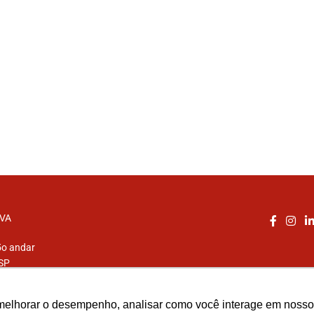
IVA
5o andar
 SP
1234
melhorar o desempenho, analisar como você interage em nosso sit