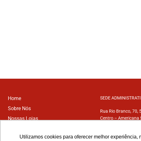
Home
SEDE ADMINISTRAT
Sobre Nós
Rua Rio Branco, 70, 
Nossas Lojas
Centro – Americana
Aparelhos
Telefone: (19) 3407-
Utilizamos cookies para oferecer melhor experiência, 
Trabalhe Conosco