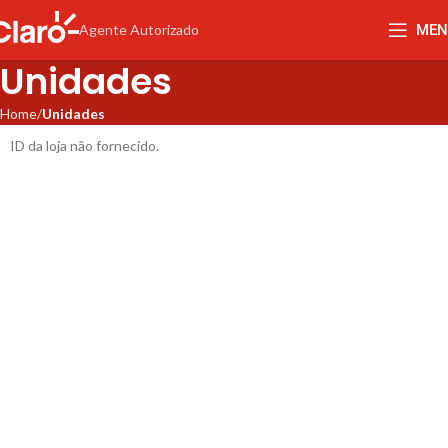
MEN
Agente Autorizado
Unidades
Home
Unidades
ID da loja não fornecido.