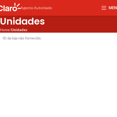
MEN
Agente Autorizado
Unidades
Home
Unidades
ID da loja não fornecido.