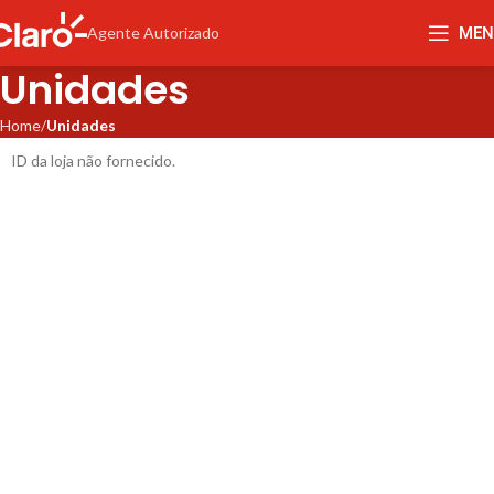
MEN
Agente Autorizado
Unidades
Home
Unidades
ID da loja não fornecido.