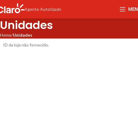
MEN
Agente Autorizado
Unidades
Home
Unidades
ID da loja não fornecido.