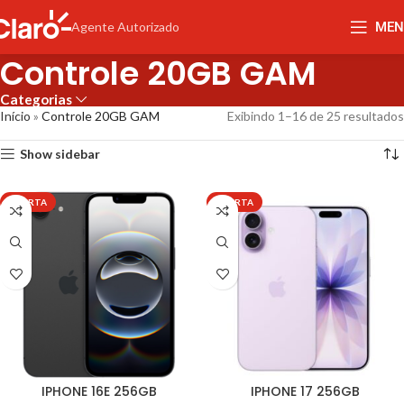
MEN
Agente Autorizado
Controle 20GB GAM
Categorias
Início
»
Controle 20GB GAM
Exibindo 1–16 de 25 resultados
Show sidebar
OFERTA
OFERTA
IPHONE 16E 256GB
IPHONE 17 256GB