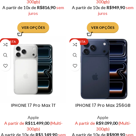
300gb)
300gb)
A partir de 10x de
R$
816,90
sem
A partir de 10x de
R$
949,90
sem
juros
juros
VER OPÇÕES
VER OPÇÕES
OFERTA
OFERTA
IPHONE 17 Pro Max 1T
IPHONE 17 Pro Max 256GB
Apple
Apple
A partir de
R$
11.499,00
(Multi-
A partir de
R$
9.099,00
(Multi-
300gb)
300gb)
A partir de 10x de
R$
1.149,90
sem
A partir de 10x de
R$
909,90
sem