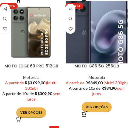
OFERTA
OFERTA
MOTO EDGE 60 PRO 512GB
MOTO G86 5G 256GB
Motorola
Motorola
A partir de
R$
3.099,00
(Multi-
A partir de
R$
849,00
(Multi-300gb)
300gb)
A partir de 10x de
R$
84,90
sem
A partir de 10x de
R$
309,90
sem
juros
juros
VER OPÇÕES
VER OPÇÕES