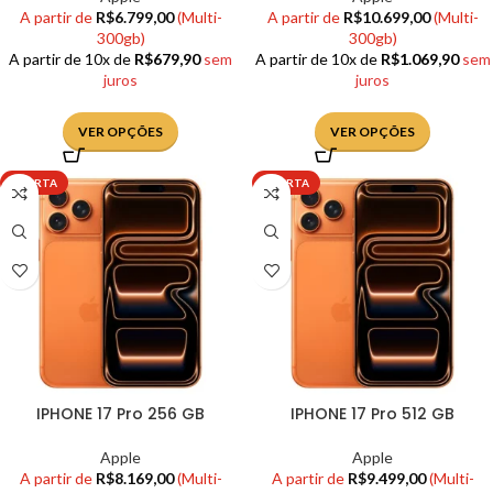
A partir de
R$
6.799,00
(Multi-
A partir de
R$
10.699,00
(Multi-
300gb)
300gb)
A partir de 10x de
R$
679,90
sem
A partir de 10x de
R$
1.069,90
sem
juros
juros
VER OPÇÕES
VER OPÇÕES
OFERTA
OFERTA
IPHONE 17 Pro 256 GB
IPHONE 17 Pro 512 GB
Apple
Apple
A partir de
R$
8.169,00
(Multi-
A partir de
R$
9.499,00
(Multi-