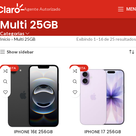
MEN
Agente Autorizado
Multi 25GB
Categorias
Início
»
Multi 25GB
Exibindo 1–16 de 25 resultados
Show sidebar
OFERTA
OFERTA
IPHONE 16E 256GB
IPHONE 17 256GB