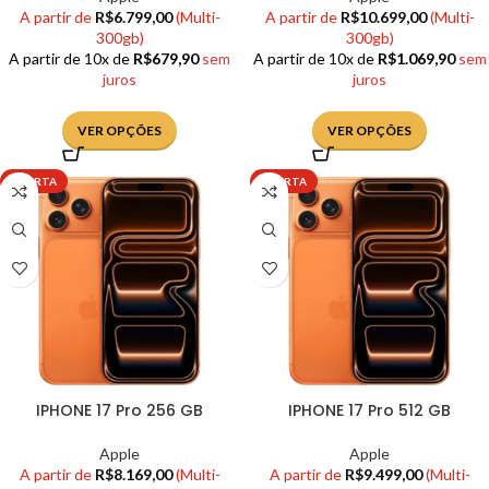
A partir de
R$
6.799,00
(Multi-
A partir de
R$
10.699,00
(Multi-
300gb)
300gb)
A partir de 10x de
R$
679,90
sem
A partir de 10x de
R$
1.069,90
sem
juros
juros
VER OPÇÕES
VER OPÇÕES
OFERTA
OFERTA
IPHONE 17 Pro 256 GB
IPHONE 17 Pro 512 GB
Apple
Apple
A partir de
R$
8.169,00
(Multi-
A partir de
R$
9.499,00
(Multi-