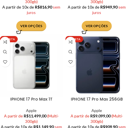
300gb)
300gb)
A partir de 10x de
R$
816,90
sem
A partir de 10x de
R$
949,90
sem
juros
juros
VER OPÇÕES
VER OPÇÕES
OFERTA
OFERTA
IPHONE 17 Pro Max 1T
IPHONE 17 Pro Max 256GB
Apple
Apple
A partir de
R$
11.499,00
(Multi-
A partir de
R$
9.099,00
(Multi-
300gb)
300gb)
A partir de 10x de
R$
1.149,90
sem
A partir de 10x de
R$
909,90
sem