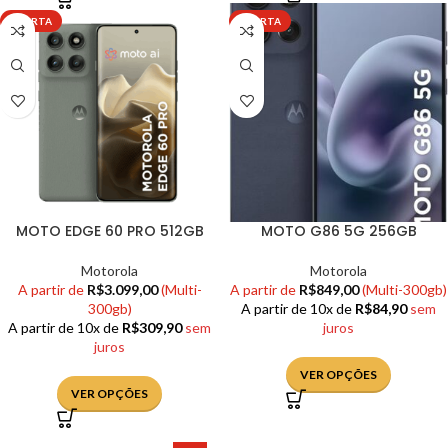
OFERTA
OFERTA
MOTO EDGE 60 PRO 512GB
MOTO G86 5G 256GB
Motorola
Motorola
A partir de
R$
3.099,00
(Multi-
A partir de
R$
849,00
(Multi-300gb)
300gb)
A partir de 10x de
R$
84,90
sem
A partir de 10x de
R$
309,90
sem
juros
juros
VER OPÇÕES
VER OPÇÕES